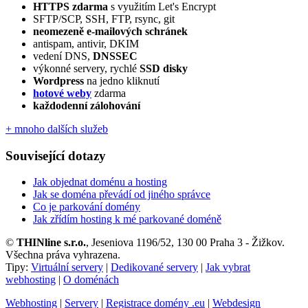
HTTPS zdarma
s využitím Let's Encrypt
SFTP/SCP, SSH, FTP, rsync, git
neomezeně e‑mailových schránek
antispam, antivir, DKIM
vedení DNS,
DNSSEC
výkonné servery, rychlé
SSD disky
Wordpress
na jedno kliknutí
hotové weby
zdarma
každodenní zálohování
+ mnoho dalších služeb
Související dotazy
Jak objednat doménu a hosting
Jak se doména převádí od jiného správce
Co je parkování domény
Jak zřídím hosting k mé parkované doméně
©
THINline s.r.o.
, Jeseniova 1196/52, 130 00 Praha 3 - Žižkov.
Všechna práva vyhrazena.
Tipy:
Virtuální servery
|
Dedikované servery
|
Jak vybrat
webhosting
|
O doménách
Webhosting
|
Servery
|
Registrace domény .eu
|
Webdesign