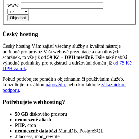
www.
Český hosting
Český hosting Vám zajistí všechny služby a kvalitní nástroje
potřebné pro provoz Vaší webové prezentace a e‑mailových
schránek, to vše již od
59 Kč + DPH měsíčně
. Dále také nabízí
výhodné podmínky pro registraci a udržování domén již
od 75 Kč +
DPH za rok
.
Pokud potřebujete poradit s objednáním či používáním služeb,
konzultujte rozsáhlou
nápovědu
, nebo kontaktujte
zákaznickou
podporu
.
Potřebujete webhosting?
50 GB
diskového prostoru
neomezeně aliasů
PHP
, cron
neomezeně databází
MariaDB, PostgreSQL
.htaccess, mod_rewrite